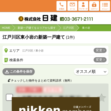
HOME
新築一戸建てをエリアから探す
江戸川区
東小岩
江戸川区東小岩の新築一戸建て
(
1
件)
変更
エリア
江戸川区 / 東小岩
変更
検索条件
この条件を保存
チェックした物件をまとめて資料請求（無料）