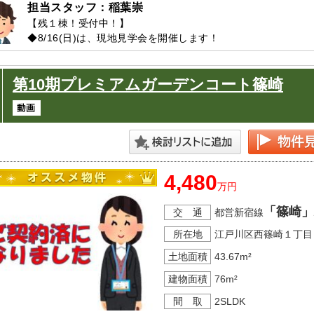
担当スタッフ：稲葉崇
【残１棟！受付中！】

◆8/16(日)は、現地見学会を開催します！

→平日や夜間のご案内も受付しますのでお気軽にご連絡くださ
第10期プレミアムガーデンコート篠崎
4,480
万円
「篠崎」
交 通
都営新宿線
所在地
江戸川区西篠崎１丁目
土地面積
43.67m²
建物面積
76m²
間 取
2SLDK