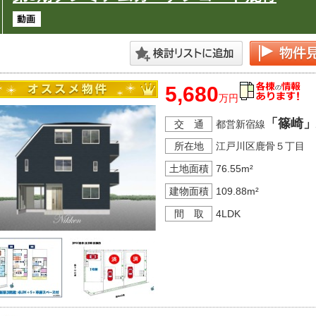
5,680
万円
「篠崎」
交 通
都営新宿線
所在地
江戸川区鹿骨５丁目
土地面積
76.55m²
建物面積
109.88m²
間 取
4LDK