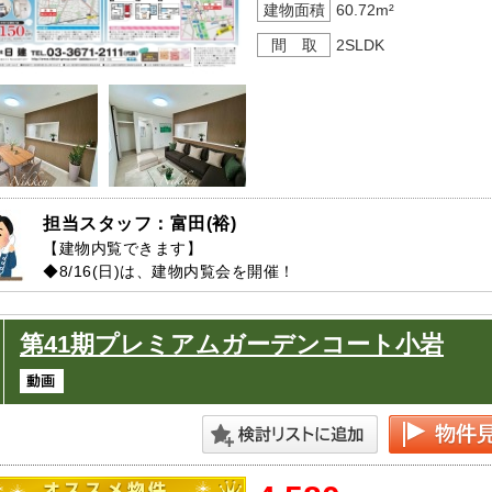
建物面積
60.72m²
間 取
2SLDK
担当スタッフ：富田(裕)
【建物内覧できます】

◆8/16(日)は、建物内覧会を開催！

→平日や夜間のご案内も受付しますのでお気軽にご連絡くださ
第41期プレミアムガーデンコート小岩