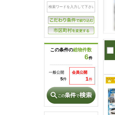
この条件の
総物件数
6
件
一般公開
会員公開
1
5
件
件