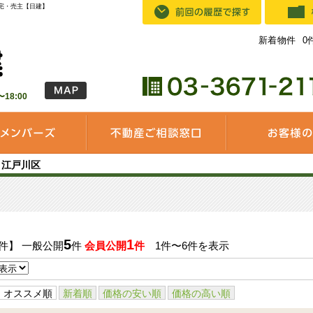
宅・売主【日建】
新着物件
0
18:00
江戸川区
5
1
件】 一般公開
件
会員公開
件
1件〜6件を表示
オススメ順
新着順
価格の安い順
価格の高い順