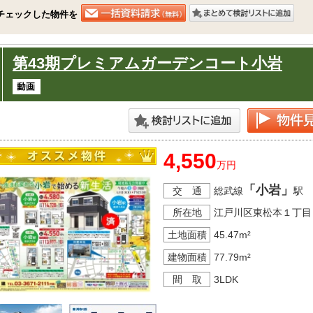
チェックした物件を
第43期プレミアムガーデンコート小岩
4,550
万円
「小岩」
交 通
総武線
駅 
所在地
江戸川区東松本１丁目
土地面積
45.47m²
建物面積
77.79m²
間 取
3LDK