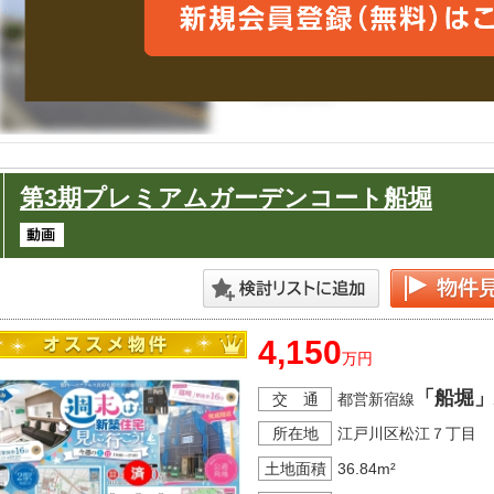
第3期プレミアムガーデンコート船堀
4,150
万円
「船堀」
交 通
都営新宿線
所在地
江戸川区松江７丁目
土地面積
36.84m²