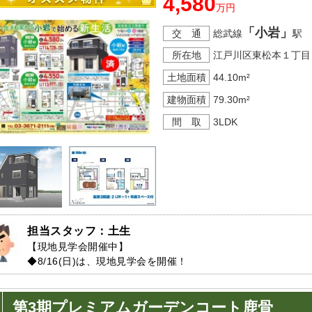
4,580
万円
「小岩」
交 通
総武線
駅 
所在地
江戸川区東松本１丁目
土地面積
44.10m²
建物面積
79.30m²
間 取
3LDK
担当スタッフ：土生
【現地見学会開催中】

◆8/16(日)は、現地見学会を開催！

→平日や夜間のご案内も受付しますのでお気軽にご連絡くださ
第3期プレミアムガーデンコート鹿骨